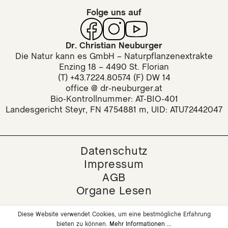
und Tropfen sind biozertifiziert und
Folge uns auf
tragen das Bio-Logo. Der Großteil
unserer Naturkosmetik ist zertifiziert
nach dem COSMOS Standard für Natur-
Dr. Christian Neuburger
Die Natur kann es GmbH – Naturpflanzenextrakte
und Biokosmetik. Unsere Naturkosmetik
Enzing 18 – 4490 St. Florian
ist frei von Silikonen und Mineralölen. Als
(T) +43.7224.80574 (F) DW 14
Aromakomponenten setzen wir
office @ dr-neuburger.at
ausschließlich natürliche ätherische Öle
Bio-Kontrollnummer: AT-BIO-401
für einen angenehmen natürlichen Duft
Landesgericht Steyr, FN 4754881 m, UID: ATU72442047
ein.
TROPFEN ODER KAPSELN?
Datenschutz
Impressum
Manche Naturpflanzenextrakte sind auch
AGB
in flüssiger Form erhältlich. Dabei sind
Organe Lesen
die Inhaltsstoffe in einer Lösung aus
aktivem Quellwasser und Bio-Alkohol
konzentriert, wobei der einzigartige
Diese Website verwendet Cookies, um eine bestmögliche Erfahrung
bieten zu können.
Mehr Informationen ...
natürliche Geschmack der pflanzlichen