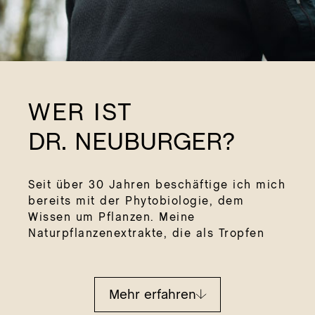
lz/B
SA
Mun
DIE
t
MIR
Ner
Gra
DIE
Nie
IM
Hau
WER IST
Glü
DR. NEUBURGER?
Kap
Inh
DER
Seit über 30 Jahren beschäftige ich mich
SIC
bereits mit der Phytobiologie, dem
Wil
DE
Wissen um Pflanzen. Meine
NE
Naturpflanzenextrakte, die als Tropfen
DE
oder in Kapselform angeboten werden,
ST
und meine Naturkosmetik werden
R
ausgehend von traditionellen Rezepturen
Mehr erfahren
und altem Wissen, verbunden mit
DE
neuesten phytobiologischen