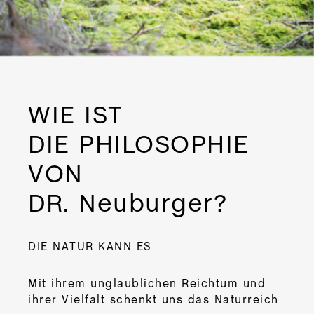
Team und ich die Naturpflanzenextrakte
DE
und Naturkosmetika mit viel Handarbeit
DU
und Liebe herstellen.
Nat
WIE IST
DE
Mun
DIE PHILOSOPHIE
DE
VON
Mun
DR. Neuburger?
DE
DU
Pum
DIE NATUR KANN ES
DE
HAU
PLU
Mit ihrem unglaublichen Reichtum und
ihrer Vielfalt schenkt uns das Naturreich
DER