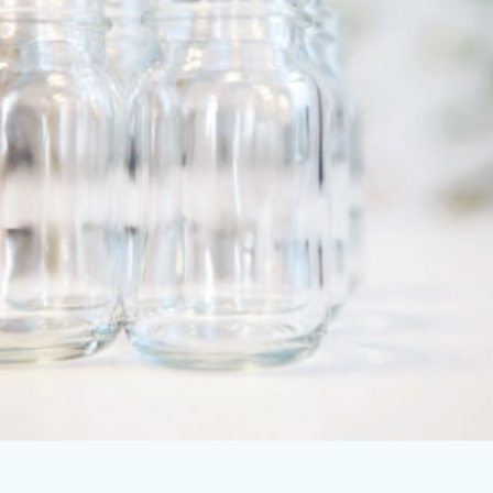
Organfunktion in der gesunden Mitte zu
halten.
AUSGEWÄHLTE REZEPTUREN
Die Konzeption und Findung sämtlicher
Rezepturen liegt ausschließlich in meiner
Verantwortung. Ideen und praktische
Umsetzung erfolgen in Zusammenarbeit
mit unserer Biologin Mag. Tina Maria
Mager und dem ganzen Team. Die
Produktion erfolgt in hohem Maße mittels
Handarbeit. In unserer Manufaktur in St.
Florian extrahieren wir die Pflanzenstoffe
und verarbeiten sie weiter. So entstehen
hier die Tropfen, Kapseln und
Naturkosmetika.
AUSGEWÄHLTE ROHSTOFFE