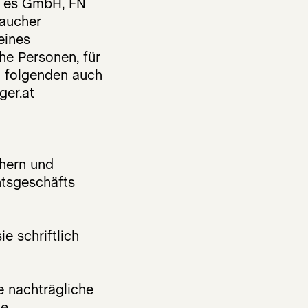
n es GmbH, FN
raucher
eines
che Personen, für
m folgenden auch
ger.at
hern und
htsgeschäfts
e schriftlich
 nachträgliche
e.