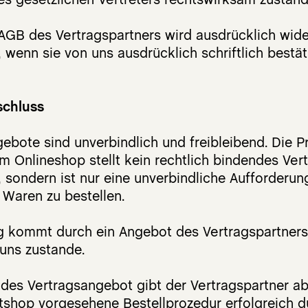
DER DIRIGENT
n AGB des Vertragspartners wird ausdrücklich wi
DER KLARDENKER
, wenn sie von uns ausdrücklich schriftlich bestä
DER DURCHDRINGER
chluss
Naturkosmetik
ebote sind unverbindlich und freibleibend. Die P
DER ABWEHRER Mundspray
m Onlineshop stellt kein rechtlich bindendes Ve
DER ABWEHRER Mundgel
, sondern ist nur eine unverbindliche Aufforderu
DER DURCHDRINGER Pumpspray
 Waren zu bestellen.
DER HAUTFREUND - PLUS
g kommt durch ein Angebot des Vertragspartners
DER ENTSTÖRER CREME
uns zustande.
DER PROPOLISBALSAM
DER SPORTLER
des Vertragsangebot gibt der Vertragspartner ab,
BODY GOOD BUTTER
tshop vorgesehene Bestellprozedur erfolgreich d