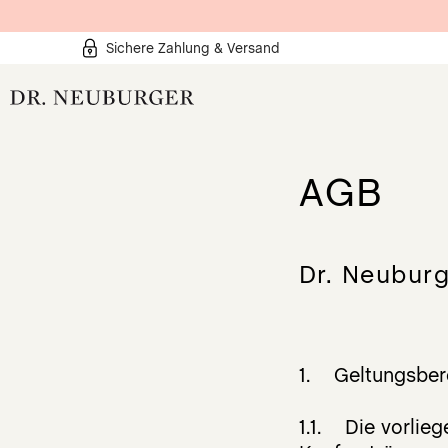
Sichere Zahlung & Versand
AGB
Produkte
Organgesundheit
Organe Lesen
Wissen
Dr. Neubur
1. Geltungsber
1.1. Die vorlie