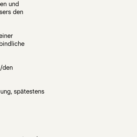
den und
sers den
einer
bindliche
n/den
gung, spätestens