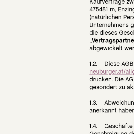
Kaufverträge zw
475481 m, Enzing
(
natürlichen Per
Unternehmens g
die dieses Gesc
„
Vertragspartne
abgewickelt wer
1.2. Diese AGB 
neuburger.at/a
drucken. Die AG
gesondert zu ak
1.3. Abweichung
anerkannt haben
1.4. Geschäfte 
Genehmigung des