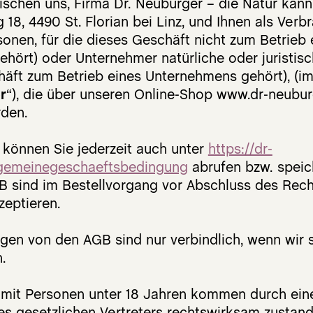
ischen uns, Firma Dr. Neuburger – die Natur kan
Nervensystem
Frei Atmen
 18, 4490 St. Florian bei Linz, und Ihnen als Verb
sonen, für die dieses Geschäft nicht zum Betrieb 
Nierensystem
Kapseln
ehört)
oder Unternehmer
natürliche oder juristis
Hautsystem
häft zum Betrieb eines Unternehmens gehört),
(i
Gratis Folder
DER RUHT-IN-SICH
r
“), die über unseren Online-Shop www.dr-neubur
DER NEUMACHER
den.
DER STOFFWECHSLER
Glückliche Inhaltsstoffe
können Sie jederzeit auch unter
https://dr-
DER SAUBERMACHER
llgemeinegeschaeftsbedingung
abrufen bzw. speic
DIE MERK-ICH-MIR
B sind im Bestellvorgang vor Abschluss des Rec
DER REGENMACHER
zeptieren.
Wildkräuter
DER JUNGMACHER
en von den AGB sind nur verbindlich, wenn wir si
DER FEUERFÄNGER
.
DER WINDWEHER
DER AUSGLEICHER
mit Personen unter 18 Jahren kommen durch eine
DER ABSENKER
 gesetzlichen Vertreters rechtswirksam zustand