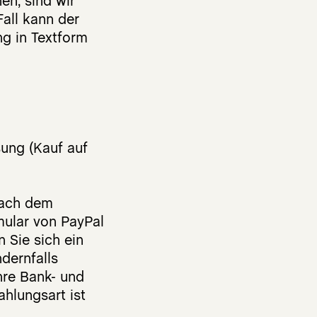
en, sind wir
Fall kann der
g in Textform
ung (Kauf auf
nach dem
ular von PayPal
n Sie sich ein
dernfalls
hre Bank- und
hlungsart ist