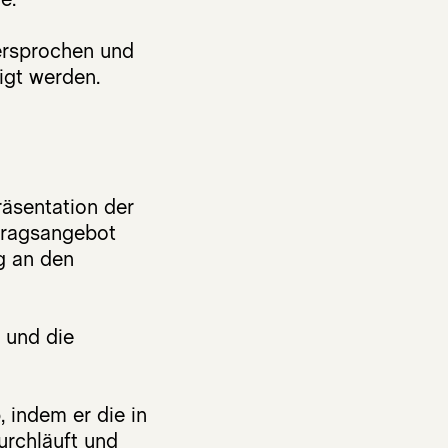
dersprochen und
tigt werden.
räsentation der
rtragsangebot
ng an den
 und die
 indem er die in
urchläuft und