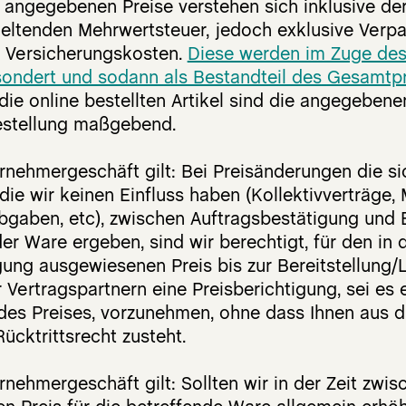
s angegebenen Preise verstehen sich inklusive de
geltenden Mehrwertsteuer, jedoch exklusive Verp
 Versicherungskosten.
Diese werden im Zuge des
sondert und sodann
als Bestandteil des
G
esamtpr
die online bestellten Artikel sind die angegeben
estellung maßgebend.
nehmergeschäft gilt: Bei Preisänderungen die si
ie wir keinen Einfluss haben (Kollektivverträge, 
Abgaben, etc), zwischen Auftragsbestätigung und 
er Ware ergeben, sind wir berechtigt, für den in 
gung ausgewiesenen Preis bis zur Bereitstellung/
Vertragspartnern eine Preisberichtigung, sei es
es Preises, vorzunehmen, ohne dass Ihnen aus d
cktrittsrecht zusteht.
ehmergeschäft gilt: Sollten wir in der Zeit zwis