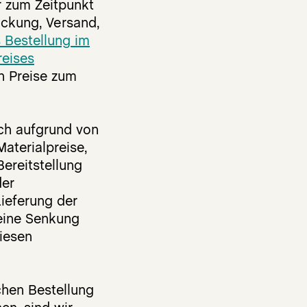
r zum Zeitpunkt
ackung, Versand,
 Bestellung im
eises
en Preise zum
ch aufgrund von
Materialpreise,
Bereitstellung
der
Lieferung der
 eine Senkung
iesen
chen Bestellung