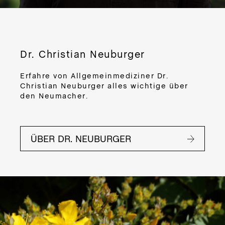
CR
DE
PRO
M
Dr. Christian Neuburger
DER
BO
Erfahre von Allgemeinmediziner Dr.
BUT
Christian Neuburger alles wichtige über
den Neumacher.
Zub
ÜBER DR. NEUBURGER
App
Ein
sor
Va
Tri