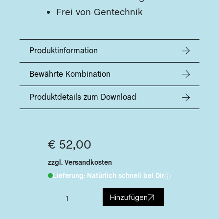
SA
Frei von Gentechnik
DIE
MIR
DE
Produktinformation
RE
DE
Bewährte Kombination
JU
DE
Produktdetails zum Download
FE
DE
WI
€ 52,00
DE
AUS
zzgl. Versandkosten
DER
Lieferung: Natürlich schnell bei Dir
DER
Hinzufügen
DE
KL