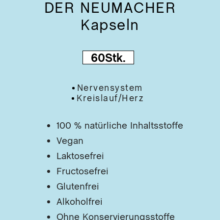
lz/B
DER NEUMACHER
SA
Mun
Kapseln
DIE
t
MIR
Ner
Gra
DIE
Nie
60Stk.
IM
Hau
Glü
Nervensystem
Kap
Inh
Kreislauf/herz
DER
100 % natürliche Inhaltsstoffe
SIC
Vegan
Wil
DE
Laktosefrei
NE
Fructosefrei
DE
ST
Glutenfrei
R
Alkoholfrei
DE
Ohne Konservierungsstoffe