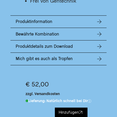
SA
Frei von Gentechnik
DIE
MIR
Produktinformation
DE
RE
Bewährte Kombination
DE
JU
Produktdetails zum Download
DE
FE
Mich gibt es auch als Tropfen
DE
WI
DE
€ 52,00
AUS
DER
zzgl. Versandkosten
Lieferung: Natürlich schnell bei Dir
DER
DE
Hinzufügen
KL