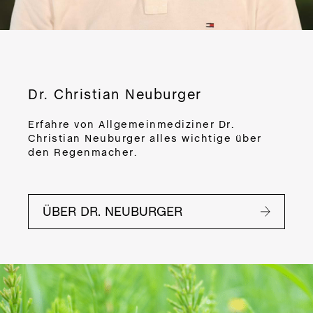
CR
DE
PRO
M
DER
Dr. Christian Neuburger
BO
BUT
Erfahre von Allgemeinmediziner Dr.
Christian Neuburger alles wichtige über
den Regenmacher.
Zub
App
ÜBER DR. NEUBURGER
Ein
sor
Va
Tri