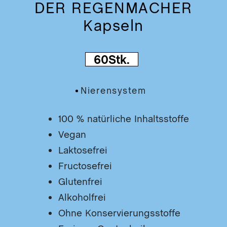
lz/B
DER REGENMACHER
SA
Mun
Kapseln
DIE
t
MIR
Ner
Gra
DIE
Nie
60Stk.
IM
Hau
Glü
Nierensystem
Kap
Inh
100 % natürliche Inhaltsstoffe
DER
Vegan
SIC
Wil
Laktosefrei
DE
NE
Fructosefrei
DE
Glutenfrei
ST
Alkoholfrei
R
Ohne Konservierungsstoffe
DE