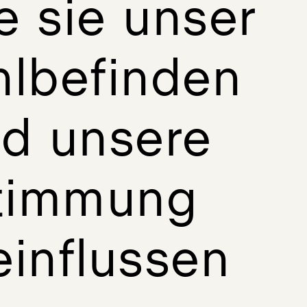
e sie unser
lbefinden
d unsere
timmung
influssen