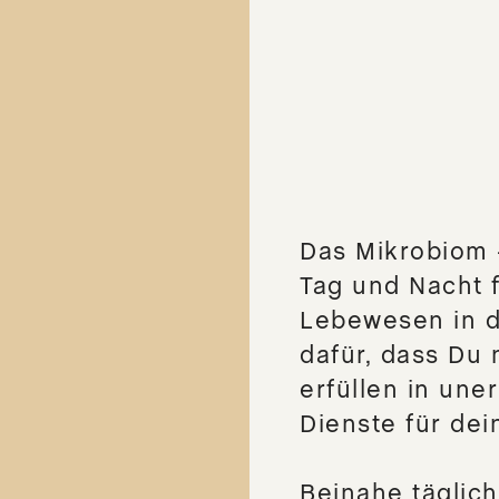
Zubehör
Applikator
Einhandrute/Tensor
Vakuum Trinkflasche
Das Mikrobiom 
Tag und Nacht f
Lebewesen in d
dafür, dass Du 
erfüllen in une
Dienste für dei
Beinahe täglic