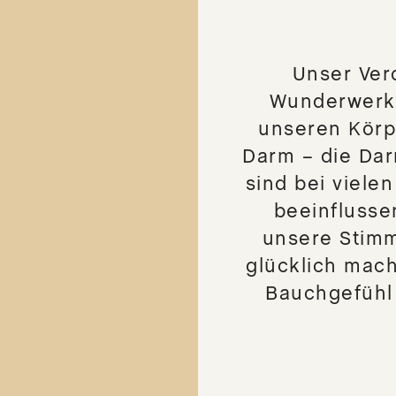
DER DIRIGENT
DER KLARDENKER
Unser Ver
DER DURCHDRINGER
Wunderwerk.
unseren Körpe
Naturkosmetik
Darm – die Dar
sind bei viele
DER ABWEHRER Mundspray
beeinflusse
DER ABWEHRER Mundgel
unsere Stim
DER DURCHDRINGER Pumpspray
glücklich mac
DER HAUTFREUND - PLUS
Bauchgefühl
DER ENTSTÖRER CREME
DER PROPOLISBALSAM
DER SPORTLER
BODY GOOD BUTTER