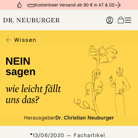
Kostenloser Versand ab 90 € in AT & DE
Wissen
Produkte
Organgesundheit
Organe Lesen
Wissen
Tro
Imm
Zum
Fac
Leb
DER
che
Dar
DER
Ver
SIC
Hor
DE
Kre
NE
Kre
Onl
DE
inn
Herausgeber
Dr. Christian Neuburger
ST
Lun
R
Lym
13/06/2020 — Fachartikel
DE
Fre