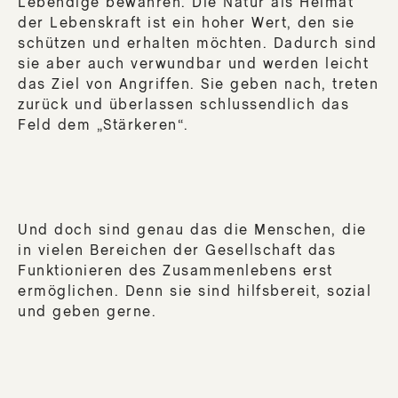
Lebendige bewahren. Die Natur als Heimat
CR
der Lebenskraft ist ein hoher Wert, den sie
DE
schützen und erhalten möchten. Dadurch sind
PRO
sie aber auch verwundbar und werden leicht
M
das Ziel von Angriffen. Sie geben nach, treten
DER
zurück und überlassen schlussendlich das
Feld dem „Stärkeren“.
BO
BUT
Zub
Und doch sind genau das die Menschen, die
in vielen Bereichen der Gesellschaft das
App
Funktionieren des Zusammenlebens erst
Ein
ermöglichen. Denn sie sind hilfsbereit, sozial
sor
und geben gerne.
Va
Tri