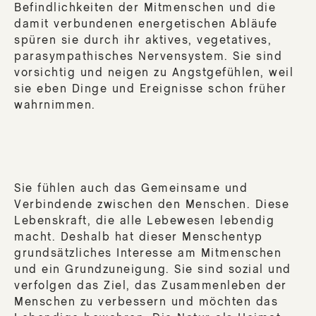
Befindlichkeiten der Mitmenschen und die
DE
damit verbundenen energetischen Abläufe
DU
spüren sie durch ihr aktives, vegetatives,
parasympathisches Nervensystem. Sie sind
vorsichtig und neigen zu Angstgefühlen, weil
Nat
sie eben Dinge und Ereignisse schon früher
wahrnimmen.
DE
Mun
DE
Mun
Sie fühlen auch das Gemeinsame und
DE
Verbindende zwischen den Menschen. Diese
DU
Lebenskraft, die alle Lebewesen lebendig
Pum
macht. Deshalb hat dieser Menschentyp
DE
grundsätzliches Interesse am Mitmenschen
HAU
und ein Grundzuneigung. Sie sind sozial und
PLU
verfolgen das Ziel, das Zusammenleben der
Menschen zu verbessern und möchten das
DER