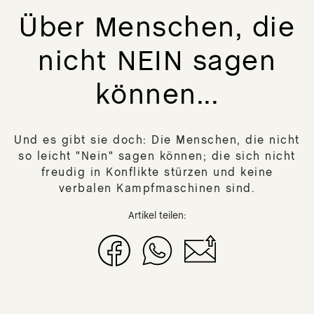
lz/B
SA
Über Menschen, die
Mun
DIE
t
MIR
nicht NEIN sagen
Ner
Gra
DIE
Nie
können...
IM
Hau
Glü
Kap
Inh
Und es gibt sie doch: Die Menschen, die nicht
so leicht "Nein" sagen können; die sich nicht
DER
freudig in Konflikte stürzen und keine
SIC
verbalen Kampfmaschinen sind.
Wil
DE
Artikel teilen:
NE
DE
ST
R
DE