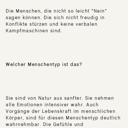
SA
DIE
Die Menschen, die nicht so leicht "Nein"
MIR
sagen können. Die sich nicht freudig in
Konflikte stürzen und keine verbalen
DE
Kampfmaschinen sind.
RE
DE
JU
DE
FE
Welcher Menschentyp ist das?
DE
WI
DE
AUS
Sie sind von Natur aus sanfter. Sie nehmen
DER
alle Emotionen intensiver wahr. Auch
DER
Vorgänge der Lebenskraft im menschlichen
Körper, sind für diesen Menschentyp deutlich
DE
wahrnehmbar. Die Gefühle und
KL