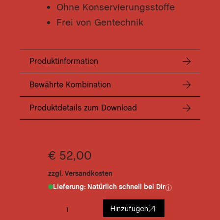
SA
Ohne Konservierungsstoffe
DIE
Frei von Gentechnik
MIR
DE
RE
Produktinformation
DE
JU
Bewährte Kombination
DE
FE
Produktdetails zum Download
DE
WI
DE
€ 52,00
AUS
zzgl. Versandkosten
DER
Lieferung: Natürlich schnell bei Dir
DER
DE
Hinzufügen
KL