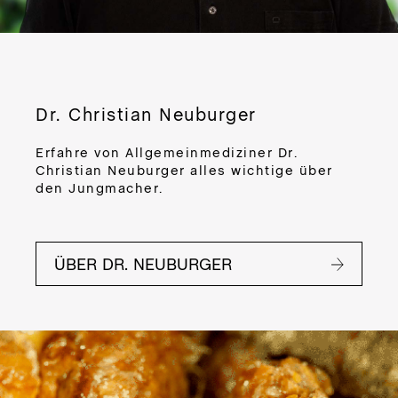
CR
DE
PRO
M
DER
Dr. Christian Neuburger
BO
BUT
Erfahre von Allgemeinmediziner Dr.
Christian Neuburger alles wichtige über
den Jungmacher.
Zub
App
ÜBER DR. NEUBURGER
Ein
sor
Va
Tri