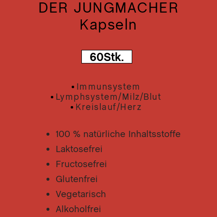
lz/B
DER JUNGMACHER
SA
Mun
Kapseln
DIE
t
MIR
Ner
Gra
DIE
Nie
60Stk.
IM
Hau
Glü
Immunsystem
Kap
Inh
Lymphsystem/milz/blut
Kreislauf/herz
DER
SIC
100 % natürliche Inhaltsstoffe
Wil
DE
Laktosefrei
NE
Fructosefrei
DE
Glutenfrei
ST
R
Vegetarisch
DE
Alkoholfrei