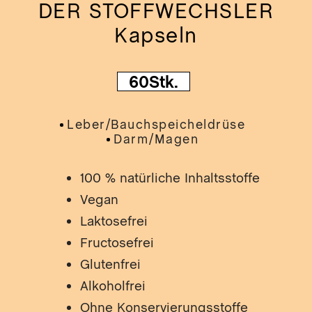
lz/B
DER STOFFWECHSLER
SA
Mun
Kapseln
DIE
t
MIR
Ner
Gra
DIE
Nie
60Stk.
IM
Hau
Glü
Leber/bauchspeicheldrüse
Kap
Inh
Darm/magen
DER
100 % natürliche Inhaltsstoffe
SIC
Vegan
Wil
DE
Laktosefrei
NE
Fructosefrei
DE
ST
Glutenfrei
R
Alkoholfrei
DE
Ohne Konservierungsstoffe