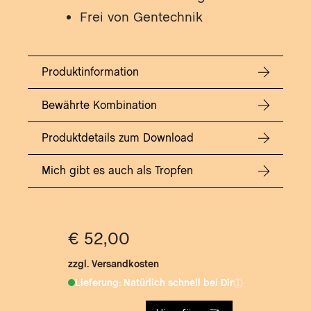
SA
Frei von Gentechnik
DIE
MIR
DE
Produktinformation
RE
DE
Bewährte Kombination
JU
DE
Produktdetails zum Download
FE
Mich gibt es auch als Tropfen
DE
WI
DE
AUS
€ 52,00
DER
zzgl. Versandkosten
DER
Lieferung: Natürlich schnell bei Dir
DE
KL