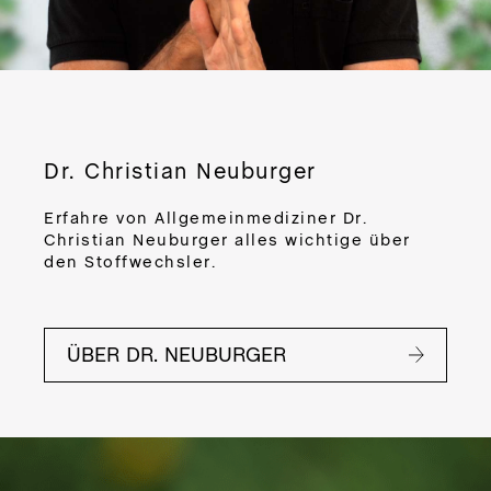
CR
DE
PRO
M
DER
BO
Dr. Christian Neuburger
BUT
Erfahre von Allgemeinmediziner Dr.
Christian Neuburger alles wichtige über
Zub
den Stoffwechsler.
App
Ein
ÜBER DR. NEUBURGER
sor
Va
Tri