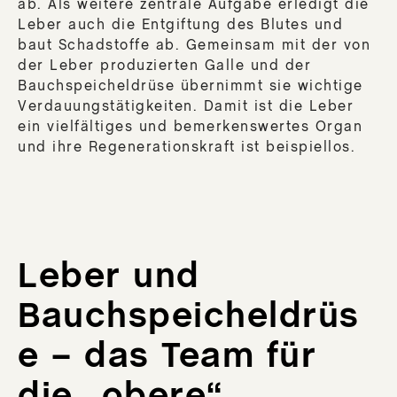
ab. Als weitere zentrale Aufgabe erledigt die
DE
Leber auch die Entgiftung des Blutes und
DU
baut Schadstoffe ab. Gemeinsam mit der von
der Leber produzierten Galle und der
Bauchspeicheldrüse übernimmt sie wichtige
Verdauungstätigkeiten. Damit ist die Leber
Nat
ein vielfältiges und bemerkenswertes Organ
und ihre Regenerationskraft ist beispiellos.
DE
Mun
DE
Mun
DE
Leber und
DU
Pum
Bauchspeicheldrüs
DE
HAU
e – das Team für
PLU
die „obere“
DER