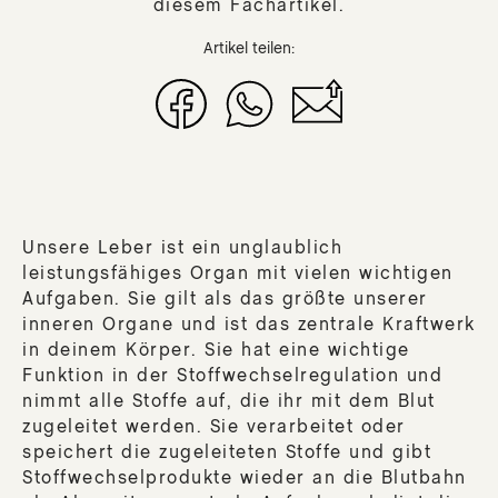
SA
diesem Fachartikel.
DIE
Artikel teilen:
MIR
DE
RE
DE
JU
DE
FE
Unsere Leber ist ein unglaublich
leistungsfähiges Organ mit vielen wichtigen
DE
Aufgaben. Sie gilt als das größte unserer
WI
inneren Organe und ist das zentrale Kraftwerk
DE
in deinem Körper. Sie hat eine wichtige
AUS
Funktion in der Stoffwechselregulation und
DER
nimmt alle Stoffe auf, die ihr mit dem Blut
zugeleitet werden. Sie verarbeitet oder
DER
speichert die zugeleiteten Stoffe und gibt
DE
Stoffwechselprodukte wieder an die Blutbahn
KL