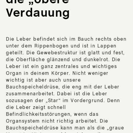
CR
Verdauung
DE
PRO
M
DER
Die Leber befindet sich im Bauch rechts oben
BO
unter dem Rippenbogen und ist in Lappen
BUT
geteilt. Die Gewebestruktur ist glatt und fest,
die Oberfläche glänzend und dunkelrot. Die
Leber ist ein ganz zentrales und wichtiges
Zub
Organ in deinem Körper. Nicht weniger
wichtig ist aber auch unsere
App
Bauchspeicheldrüse, die eng mit der Leber
zusammenarbeitet. Dabei ist die Leber
Ein
sozusagen der „Star“ im Vordergrund. Denn
sor
die Leber zeigt schnell
Va
Befindlichkeitsstörungen, wenn das
Tri
Organsystem nicht richtig arbeitet. Die
Bauchspeicheldrüse kann man als die „graue