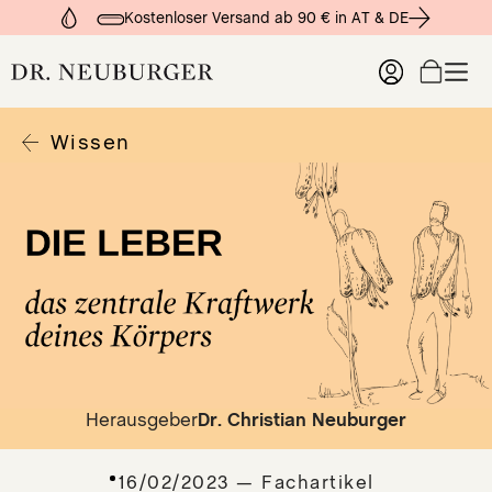
Kostenloser Versand ab 90 € in AT & DE
Wissen
Produkte
Organgesundheit
Organe Lesen
Wissen
Tro
Imm
Zum
Fac
Leb
DER
che
Dar
DER
Ver
SIC
Hor
DE
Kre
NE
Kre
Onl
DE
inn
Herausgeber
Dr. Christian Neuburger
ST
Lun
R
Lym
16/02/2023 — Fachartikel
DE
Fre