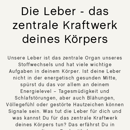
lz/B
SA
Die Leber - das
Mun
DIE
t
MIR
zentrale Kraftwerk
Ner
Gra
DIE
Nie
deines Körpers
IM
Hau
Glü
Kap
Inh
Unsere Leber ist das zentrale Organ unseres
Stoffwechsels und hat viele wichtige
DER
Aufgaben in deinem Körper. Ist deine Leber
SIC
nicht in der energetisch gesunden Mitte,
Wil
spürst du das vor allem an deinem
DE
Energielevel – Tagesmüdigkeit und
NE
Schlafstörungen, aber auch Blähungen,
DE
Völlegefühl oder gestörte Hautzeichen können
ST
Signale sein. Was tut die Leber für dich und
R
was kannst Du für das zentrale Kraftwerk
DE
deines Körpers tun? Das erfährst Du in