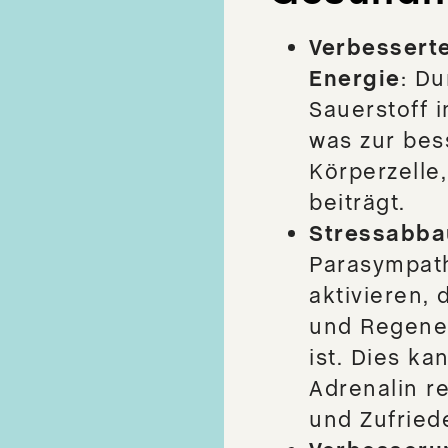
Verbessert
Energie
: D
Sauerstoff 
was zur bes
Körperzell
beiträgt.
Stressabba
Parasympath
aktivieren,
und Regener
ist. Dies k
Adrenalin r
und Zufried