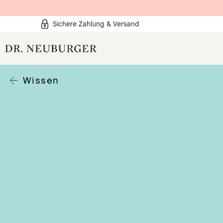
Sichere Zahlung & Versand
Wissen
Produkte
Organgesundheit
Organe Lesen
Wissen