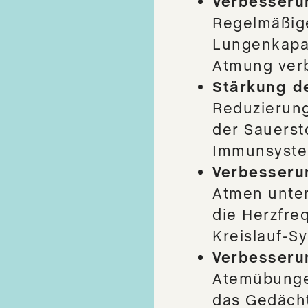
Verbesseru
Regelmäßig
Lungenkapaz
Atmung ver
Stärkung d
Reduzierung
der Sauerst
Immunsyste
Verbesseru
Atmen unter
die Herzfre
Kreislauf-Sy
Verbesseru
Atemübunge
das Gedächt