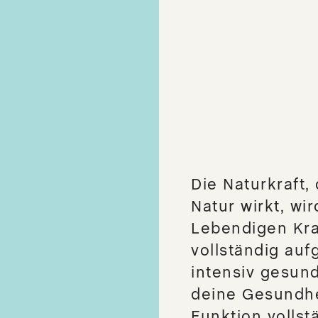
DER DIRIGENT
DER KLARDENKER
DER DURCHDRINGER
Naturkosmetik
DER ABWEHRER Mundspray
DER ABWEHRER Mundgel
Die Naturkraft,
DER DURCHDRINGER Pumpspray
Natur wirkt, wi
DER HAUTFREUND - PLUS
Lebendigen Kra
DER ENTSTÖRER CREME
vollständig auf
DER PROPOLISBALSAM
intensiv gesund
DER SPORTLER
deine Gesundhe
BODY GOOD BUTTER
Funktion vollst