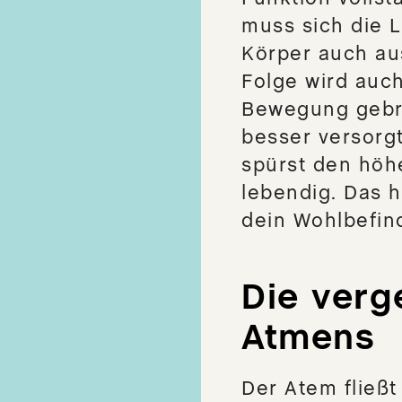
muss sich die 
Körper auch au
Zubehör
Folge wird auch
Applikator
Bewegung gebr
Einhandrute/Tensor
besser versorgt
Vakuum Trinkflasche
spürst den höh
lebendig. Das h
dein Wohlbefin
Die verg
Atmens
Der Atem fließt