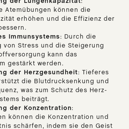
ng der Lungenkapazität
:
e Atemübungen können die
ität erhöhen und die Effizienz der
bessern.
es Immunsystems
: Durch die
 von Stress und die Steigerung
offversorgung kann das
m gestärkt werden.
ng der Herzgesundheit
: Tieferes
stützt die Blutdrucksenkung und
quenz, was zum Schutz des Herz-
stems beiträgt.
ng der Konzentration
:
n können die Konzentration und
nis schärfen, indem sie den Geist