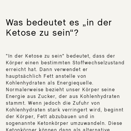
CR
DE
PRO
Was bedeutet es „in der
M
Ketose zu sein“?
DER
BO
BUT
"In der Ketose zu sein" bedeutet, dass der
Körper einen bestimmten Stoffwechselzustand
erreicht hat. Dann verwendet er
Zub
hauptsächlich Fett anstelle von
Kohlenhydraten als Energiequelle.
App
Normalerweise bezieht unser Körper seine
Ein
Energie aus Zucker, der aus Kohlenhydraten
sor
stammt. Wenn jedoch die Zufuhr von
Va
Kohlenhydraten stark verringert wird, beginnt
Tri
der Körper, Fett abzubauen und in
sogenannte Ketonkörper umzuwandeln. Diese
Ketonkörper können dann als alternative