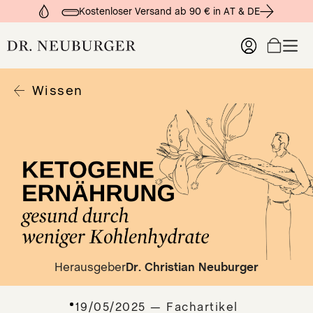
Kostenloser Versand ab 90 € in AT & DE
Wissen
Produkte
Organgesundheit
Organe Lesen
Wissen
Tro
Imm
Zum
Fac
Leb
DER
che
Dar
DER
Ver
SIC
Hor
DE
Kre
NE
Kre
Onl
DE
inn
Herausgeber
Dr. Christian Neuburger
ST
Lun
R
Lym
19/05/2025 — Fachartikel
DE
Fre