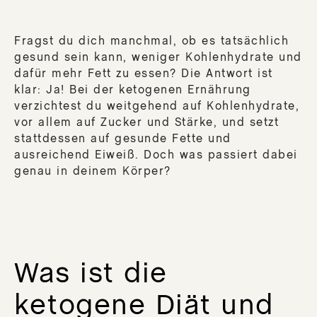
SA
DIE
MIR
Fragst du dich manchmal, ob es tatsächlich
gesund sein kann, weniger Kohlenhydrate und
DE
dafür mehr Fett zu essen? Die Antwort ist
RE
klar: Ja! Bei der ketogenen Ernährung
DE
verzichtest du weitgehend auf Kohlenhydrate,
JU
vor allem auf Zucker und Stärke, und setzt
DE
stattdessen auf gesunde Fette und
FE
ausreichend Eiweiß. Doch was passiert dabei
genau in deinem Körper?
DE
WI
DE
AUS
DER
Was ist die
DER
ketogene Diät und
DE
KL