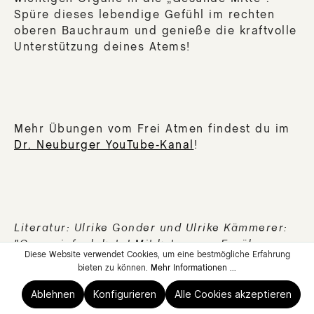
Spüre dieses lebendige Gefühl im rechten
oberen Bauchraum und genieße die kraftvolle
Unterstützung deines Atems!
Mehr Übungen vom Frei Atmen findest du im
Dr. Neuburger YouTube-Kanal
!
Literatur: Ulrike Gonder und Ulrike Kämmerer:
"Ganz einfach keto! Mit ketogener Ernährung
Diese Website verwendet Cookies, um eine bestmögliche Erfahrung
Entzündungen ausbremsen, das Immunsystem
bieten zu können.
Mehr Informationen ...
ausbalancieren und Schäden durch Spike-
Proteine ausgleichen." Verlag Thomas Kubo,
Ablehnen
Konfigurieren
Alle Cookies akzeptieren
2023.