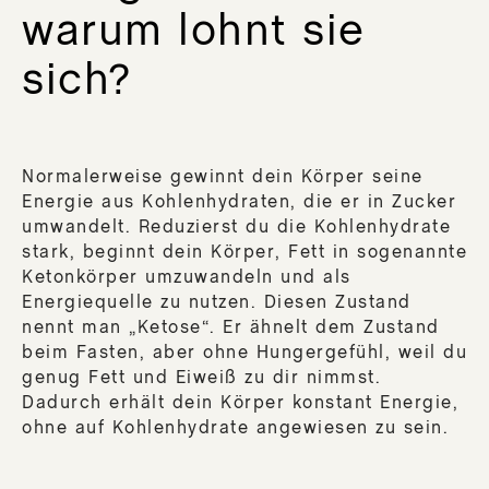
warum lohnt sie
DE
DU
sich?
Nat
Normalerweise gewinnt dein Körper seine
DE
Energie aus Kohlenhydraten, die er in Zucker
Mun
umwandelt. Reduzierst du die Kohlenhydrate
DE
stark, beginnt dein Körper, Fett in sogenannte
Mun
Ketonkörper umzuwandeln und als
Energiequelle zu nutzen. Diesen Zustand
DE
nennt man „Ketose“. Er ähnelt dem Zustand
DU
beim Fasten, aber ohne Hungergefühl, weil du
Pum
genug Fett und Eiweiß zu dir nimmst.
DE
Dadurch erhält dein Körper konstant Energie,
HAU
ohne auf Kohlenhydrate angewiesen zu sein.
PLU
DER