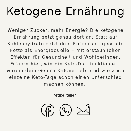
lz/B
SA
Ketogene Ernährung
Mun
DIE
t
MIR
Ner
Gra
DIE
Weniger Zucker, mehr Energie? Die ketogene
Nie
IM
Ernährung setzt genau dort an: Statt auf
Hau
Kohlenhydrate setzt dein Körper auf gesunde
Fette als Energiequelle – mit erstaunlichen
Glü
Kap
Effekten für Gesundheit und Wohlbefinden.
Inh
Erfahre hier, wie die Keto-Diät funktioniert,
warum dein Gehirn Ketone liebt und wie auch
DER
einzelne Keto-Tage schon einen Unterschied
SIC
Wil
machen können.
DE
NE
Artikel teilen:
DE
ST
R
DE